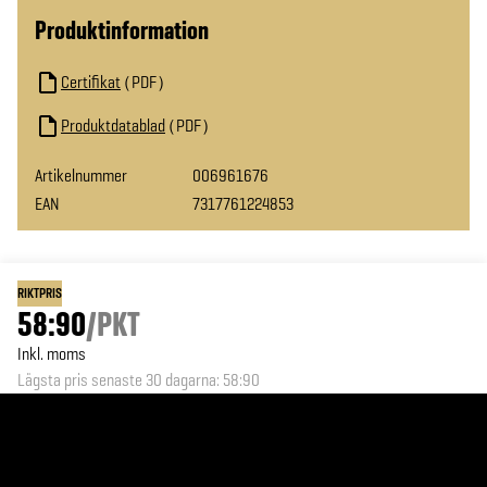
Produktinformation
Certifikat
PDF
Produktdatablad
PDF
Artikelnummer
006961676
EAN
7317761224853
RIKTPRIS
58:90
/
PKT
Inkl. moms
Lägsta pris senaste 30 dagarna
:
58:90