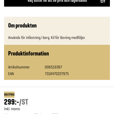
Välj butik för att se pris och lagersaldo
Om produkten
Används för infästning i berg. Kil för låsning medföljer.
Produktinformation
Artikelnummer
006519397
EAN
7318470227975
RIKTPRIS
299:-
/
ST
Inkl. moms