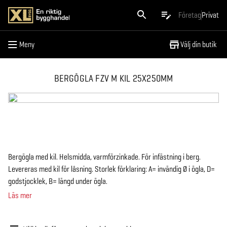
Meny
Företag
Privat
Meny
Välj din butik
BERGÖGLA FZV M KIL 25X250MM
Bergögla med kil. Helsmidda, varmförzinkade. För infästning i berg.
Levereras med kil för låsning. Storlek förklaring: A= invändig Ø i ögla, D=
godstjocklek, B= längd under ögla.
Läs mer