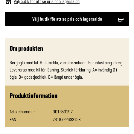
Välj butik för att se pris och lagersaldo
Välj butik för att se pris och lagersaldo
Om produkten
Bergögla med kil. Helsmidda, varmförzinkade. För infästning i berg. 
Levereras med kil för låsning. Storlek förklaring: A= invändig Ø i 
ögla, D= godstjocklek, B= längd under ögla.
Produktinformation
Artikelnummer
001350197
EAN
7318722633158