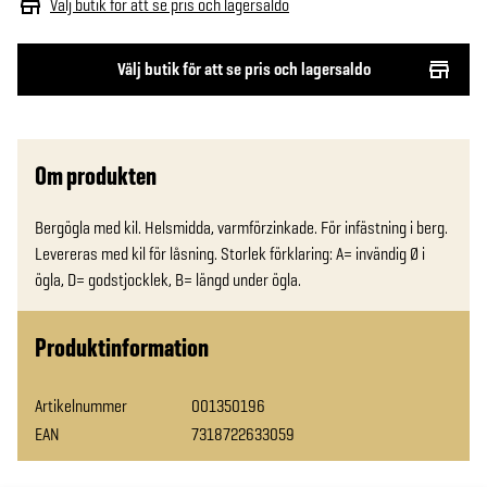
Välj butik för att se pris och lagersaldo
Välj butik för att se pris och lagersaldo
Om produkten
Bergögla med kil. Helsmidda, varmförzinkade. För infästning i berg. 
Levereras med kil för låsning. Storlek förklaring: A= invändig Ø i 
ögla, D= godstjocklek, B= längd under ögla.
Produktinformation
Artikelnummer
001350196
EAN
7318722633059