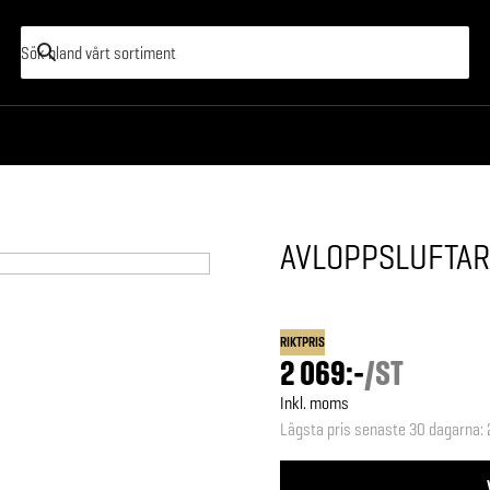
AVLOPPSLUFTAR
RIKTPRIS
2 069:-
/
ST
Inkl. moms
Lägsta pris senaste 30 dagarna
: