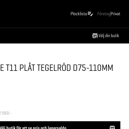
Plocklista
Företag
Privat
Välj din butik
E T11 PLÅT TEGELRÖD D75-110MM
2 069:-
Välj butik för att se pris och lagersaldo