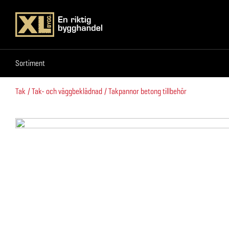
Sortiment
Sortiment
Tak
Tak- och väggbeklädnad
Takpannor betong tillbehör