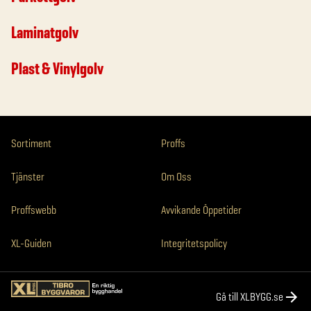
Laminatgolv
Plast & Vinylgolv
Sortiment
Proffs
Tjänster
Om Oss
Proffswebb
Avvikande Öppetider
XL-Guiden
Integritetspolicy
Gå till XLBYGG.se