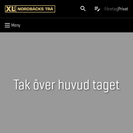
Meny
Företag
Privat
Meny
Tak över huvud taget