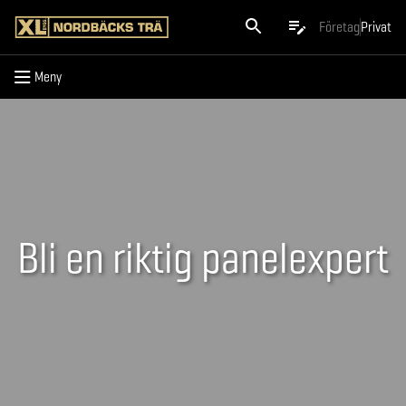
Meny
Företag
Privat
Meny
Bli en riktig panelexpert