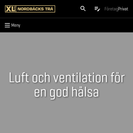
Meny
Företag
Privat
Meny
Luft och ventilation för
en god hälsa