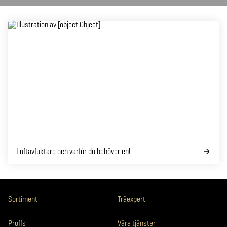
Luftavfuktare och varför du behöver en!
Sortiment
Träexpert
Proffs
Våra tjänster