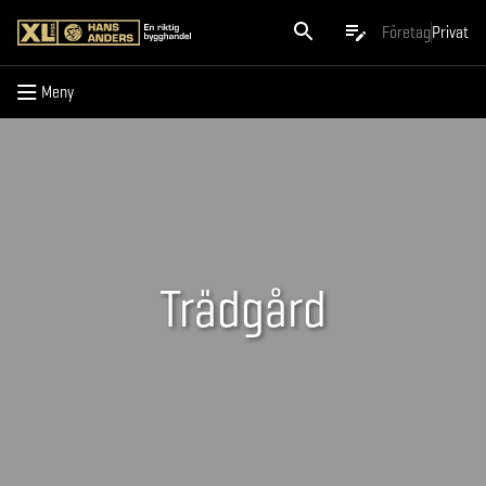
Meny
Företag
Privat
Meny
Trädgård