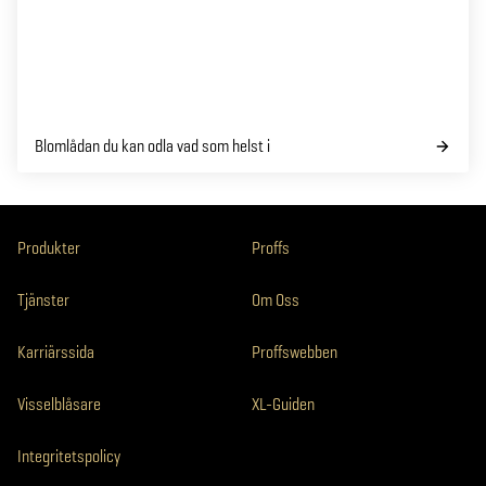
Blomlådan du kan odla vad som helst i
Produkter
Proffs
Tjänster
Om Oss
Karriärssida
Proffswebben
Visselblåsare
XL-Guiden
Integritetspolicy