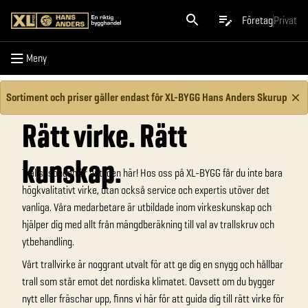
Meny
Företag
Privat
Meny
Sortiment och priser gäller endast för XL-BYGG Hans Anders Skurup
Rätt virke. Rätt
kunskap.
Trallsäsongen är äntligen här! Hos oss på XL-BYGG får du inte bara
högkvalitativt virke, utan också service och expertis utöver det
vanliga. Våra medarbetare är utbildade inom virkeskunskap och
hjälper dig med allt från mängdberäkning till val av trallskruv och
ytbehandling.
Vårt trallvirke är noggrant utvalt för att ge dig en snygg och hållbar
trall som står emot det nordiska klimatet. Oavsett om du bygger
nytt eller fräschar upp, finns vi här för att guida dig till rätt virke för