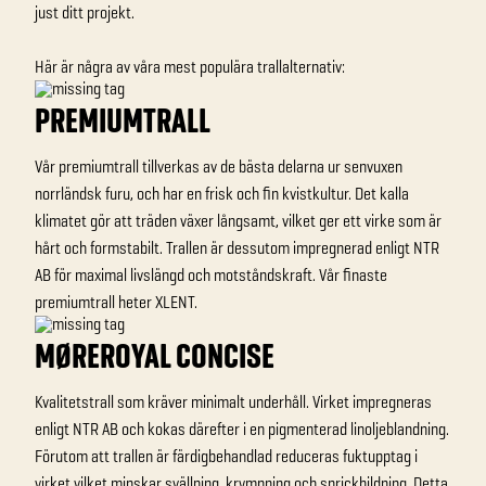
just ditt projekt.
Här är några av våra mest populära trallalternativ:
PREMIUMTRALL
Vår premiumtrall tillverkas av de bästa delarna ur senvuxen
norrländsk furu, och har en frisk och fin kvistkultur. Det kalla
klimatet gör att träden växer långsamt, vilket ger ett virke som är
hårt och formstabilt. Trallen är dessutom impregnerad enligt NTR
AB för maximal livslängd och motståndskraft. Vår finaste
premiumtrall heter XLENT.
MØREROYAL CONCISE
Kvalitetstrall som kräver minimalt underhåll. Virket impregneras
enligt NTR AB och kokas därefter i en pigmenterad linoljeblandning.
Förutom att trallen är färdigbehandlad reduceras fuktupptag i
virket vilket minskar svällning, krympning och sprickbildning. Detta