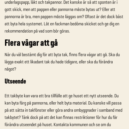
underlagspapp, läkt och takpannor. Det kanske är så att sponten är i
gott skick, men att pappen eller pannorna måste bytas ut? Eller att
pannorna är bra, men pappen måste läggas om? Oftast är det dock bäst
att byta hela systemet. Låt en fackman bedöma skicket och ge dig en
rekommendation på vad som bör göras.
Flera vägar att gå
När du väl bestämt dig för att byta tak, finns flera vägar att gå. Ska du
lägga exakt ett likadant tak du hade tidigare, eller ska du förändra
något?
Utseende
Ett takbyte kan vara ett bra tillfälle att ge huset ett nytt utseende. Du
kan byta färg på pannorna, eller helt byta material. Du kanske vill passa
på att sätta in takfönster eller göra andra ombyggnader i samband med
takbytet? Tänk dock på att det kan finnas restriktioner för hur du får
förändra utseendet på huset. Kontakta kommunen och se om du