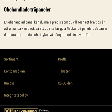
Obehandlade träpaneler
En obehandlad panel kan du måla precis som du vill! Men ett bra tips är
att använda kvistlack så att du inte får gula fläckar på panelen. Sedan är
det bara att grunda och stryka två gånger med din favoritfärg.
Sortiment
Proffs
Kontoansökan
Tjänster
Om oss
XL-Guiden
Integritetspolicy