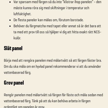
Var sparsam med färgen så du inte ”klistrar ihop panelen” – den
måste kunna röra sig med skiftningar i temperatur och
luftfuktighet.
De flesta paneler kan målas om, förutom borstade.
Behöver du färgmatcha med tapet eller annat så är det bara att
ta med ett prov till oss så hjälper vi dig att hitta exakt rätt NCS-
kulör.
Slät panel
Börja med att rengöra panelen med målartvätt så att färgen fäster bra.
Om du ska måla om en hyvlad panel rekommenderar vi att du använder
vattenbaserad färg.
Grov panel
Rengör panelen med målartvätt så färgen får fäste och måla sedan med
vattenbaserad färg. Tänk på att du kan behöva arbeta in färgen
ordentligt om panelen är grov.