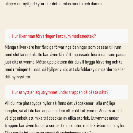
slipper outnyttjade ytor där det samlas smuts och damm.
Hur fixar man förvaringen i ett rum med snedtak?
Många tillverkare har färdiga förvaringslösningar som passar till rum
med sluttande tak. Du kan även få måttanpassade lösningar som passar
just ditt utrymme. Måtta upp platsen där du vill bygga förvaring och ta
med ritningen till oss, så hjälper vi dig att skräddarsy din garderob eller
ditt hyllsystem.
Hur utnyttjar jag utrymmet under trappan på bästa sätt?
Vill du inte platsbygga hyllor så finns det väggskenor i alla möjliga
längder, så att du kan anpassa dem efter ditt utrymme. Annars är det
väldigt enkelt att mixa trådbackar av olika storlek. Utrymmet under
trappen kan även fungera som ett minikontor, med skrivbord och hyllor.
Eller varför inte som en smart återvinningscentral?