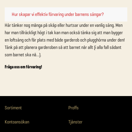
Hur skapar vi effektiv förvaring under barnens sängar?
Här tänker nog många på skåp eller hurtsar under en vanlig säng. Men
har man tillräckligt högt i tak kan man också tänka sig att man bygger
en loftsäng och får plats med både garderob och plugghörna under den!
Tänk på att planera garderoben så att barnet når allt (i alla fall sådant
som barnet ska nå…).
Fråga oss om förvaring!
Sortiment
Proffs
Kontoansökan
Tjänster