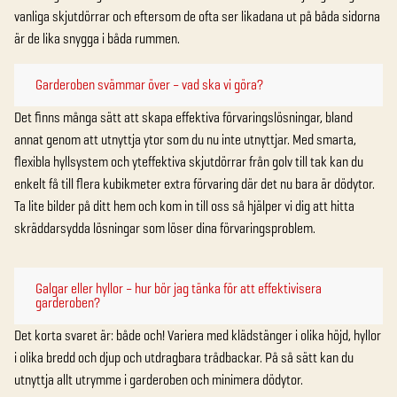
vanliga skjutdörrar och eftersom de ofta ser likadana ut på båda sidorna
är de lika snygga i båda rummen.
Garderoben svämmar över – vad ska vi göra?
Det finns många sätt att skapa effektiva förvaringslösningar, bland
annat genom att utnyttja ytor som du nu inte utnyttjar. Med smarta,
flexibla hyllsystem och yteffektiva skjutdörrar från golv till tak kan du
enkelt få till flera kubikmeter extra förvaring där det nu bara är dödytor.
Ta lite bilder på ditt hem och kom in till oss så hjälper vi dig att hitta
skräddarsydda lösningar som löser dina förvaringsproblem.
Galgar eller hyllor – hur bör jag tänka för att effektivisera
garderoben?
Det korta svaret är: både och! Variera med klädstänger i olika höjd, hyllor
i olika bredd och djup och utdragbara trådbackar. På så sätt kan du
utnyttja allt utrymme i garderoben och minimera dödytor.