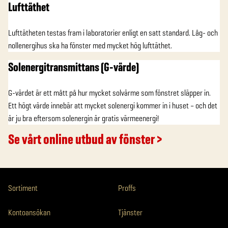
Lufttäthet
Lufttätheten testas fram i laboratorier enligt en satt standard. Låg- och
nollenergihus ska ha fönster med mycket hög lufttäthet.
Solenergitransmittans (G-värde)
G-värdet är ett mått på hur mycket solvärme som fönstret släpper in.
Ett högt värde innebär att mycket solenergi kommer in i huset – och det
är ju bra eftersom solenergin är gratis värmeenergi!
Se vårt online utbud av fönster >
Sortiment
Proffs
Kontoansökan
Tjänster