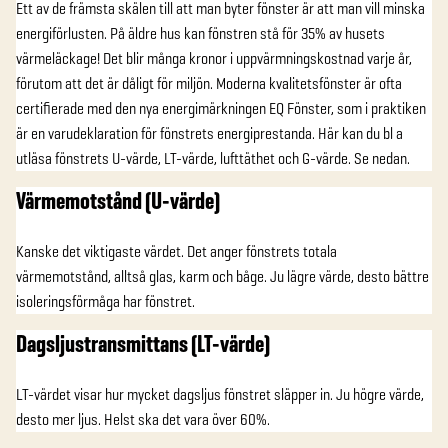
Ett av de främsta skälen till att man byter fönster är att man vill minska
energiförlusten. På äldre hus kan fönstren stå för 35% av husets
värmeläckage! Det blir många kronor i uppvärmningskostnad varje år,
förutom att det är dåligt för miljön. Moderna kvalitetsfönster är ofta
certifierade med den nya energimärkningen EQ Fönster, som i praktiken
är en varudeklaration för fönstrets energiprestanda. Här kan du bl a
utläsa fönstrets U-värde, LT-värde, lufttäthet och G-värde. Se nedan.
Värmemotstånd (U-värde)
Kanske det viktigaste värdet. Det anger fönstrets totala
värmemotstånd, alltså glas, karm och båge. Ju lägre värde, desto bättre
isoleringsförmåga har fönstret.
Dagsljustransmittans (LT-värde)
LT-värdet visar hur mycket dagsljus fönstret släpper in. Ju högre värde,
desto mer ljus. Helst ska det vara över 60%.