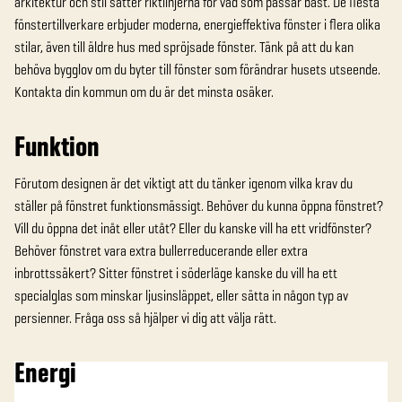
arkitektur och stil sätter riktlinjerna för vad som passar bäst. De flesta
fönstertillverkare erbjuder moderna, energieffektiva fönster i flera olika
stilar, även till äldre hus med spröjsade fönster. Tänk på att du kan
behöva bygglov om du byter till fönster som förändrar husets utseende.
Kontakta din kommun om du är det minsta osäker.
Funktion
Förutom designen är det viktigt att du tänker igenom vilka krav du
ställer på fönstret funktionsmässigt. Behöver du kunna öppna fönstret?
Vill du öppna det inåt eller utåt? Eller du kanske vill ha ett vridfönster?
Behöver fönstret vara extra bullerreducerande eller extra
inbrottssäkert? Sitter fönstret i söderläge kanske du vill ha ett
specialglas som minskar ljusinsläppet, eller sätta in någon typ av
persienner. Fråga oss så hjälper vi dig att välja rätt.
Energi