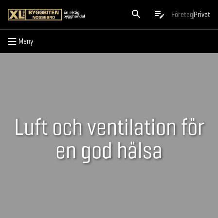
Meny
Företag
Privat
Meny
Luft och ventilation för
en god hälsa